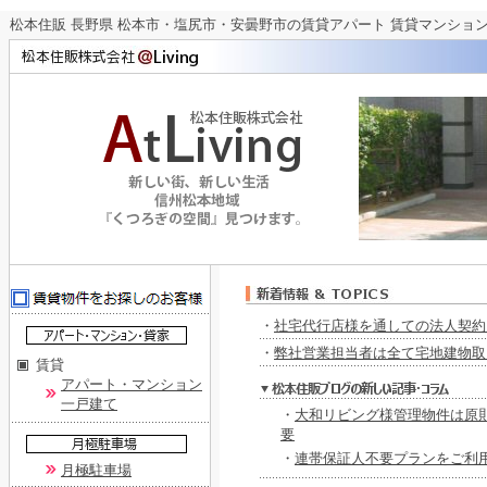
松本住販 長野県 松本市・塩尻市・安曇野市の賃貸アパート 賃貸マンション
・
社宅代行店様を通しての法人契約
・
弊社営業担当者は全て宅地建物取
賃貸
アパート・マンション
一戸建て
・
大和リビング様管理物件は原
要
・
連帯保証人不要プランをご利用
月極駐車場